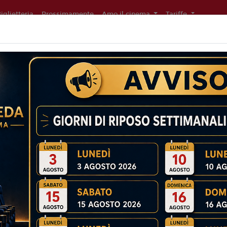
iglietteria
Prossimamente
Amo il cinema
Tariffe
1H49')
Non ci sono spettacol
 109 min
ommedia
liano
Balda
5
ckman, E. Thompson, M.