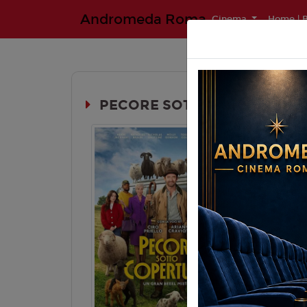
Andromeda Roma
Cinema
Home | B
PECORE SOTTO COPERTURA (
Durata:
Genere:
C
Lingua:
Ita
Regia:
K. 
Anno:
202
Con:
H. Ja