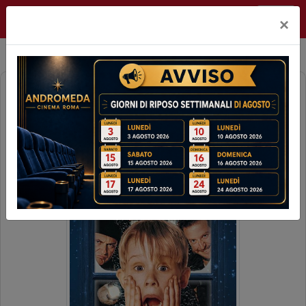
Andromeda Roma
×
MAMMA, HO PERSO L'AEREO
(35°ANNIVERSARIO) (1H43')
EVENTO 10