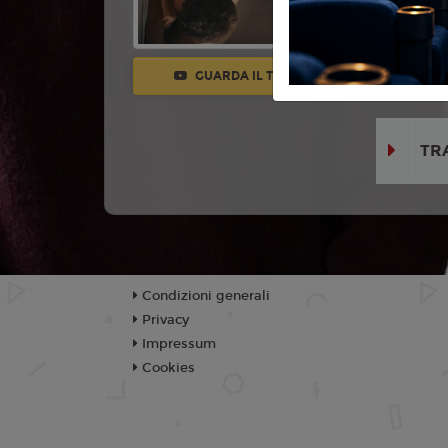
Con:
Pilar 
Andrea Car
Selene Ca
GUARDA IL TRAILER
Lorenzo, Gi
TR
Condizioni generali
Privacy
Impressum
Cookies