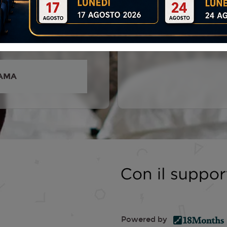
Fogliati, Adriano Giannini,
penzano, Valeria Golino,
ramazza, Massimo De
ulia Maenza, Cri...
AMA
Powered by