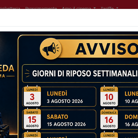
iglietteria
Prossimamente
Amo il cinema
Tariffe
0')
Non ci sono spettacol
 100 min
ommedia
liano
ovica Rampoldi
5