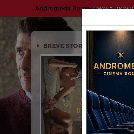
Andromeda Roma
Cinema
Home | B
BREVE STORIA D'AMORE (1H4
Durata:
FAMILY REV
Genere:
C
Lingua:
Ita
Età
10
Regia:
Lud
Anno:
202